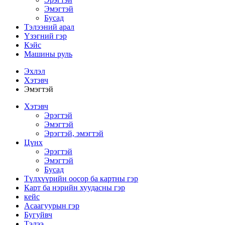
Эмэгтэй
Бусад
Тэлээний арал
Үзэгний гэр
Кэйс
Машины руль
Эхлэл
Хэтэвч
Эмэгтэй
Хэтэвч
Эрэгтэй
Эмэгтэй
Эрэгтэй, эмэгтэй
Цүнх
Эрэгтэй
Эмэгтэй
Бусад
Түлхүүрийн оосор ба картны гэр
Карт ба нэрийн хуудасны гэр
кейс
Асаагуурын гэр
Бугуйвч
Тэлээ