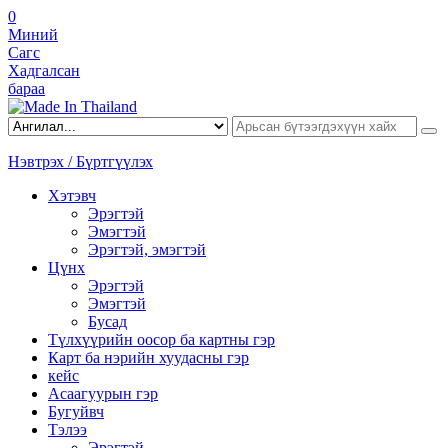
0
Миний
Сагс
Хадгалсан
бараа
Нэвтрэх / Бүртгүүлэх
Хэтэвч
Эрэгтэй
Эмэгтэй
Эрэгтэй, эмэгтэй
Цүнх
Эрэгтэй
Эмэгтэй
Бусад
Түлхүүрийн оосор ба картны гэр
Карт ба нэрийн хуудасны гэр
кейс
Асаагуурын гэр
Бугуйвч
Тэлээ
Эрэгтэй