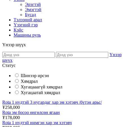
Эрэгтэй
Эмэгтэй
Бусад
Тэлээний арал
Үзэгний гэр
Кэйс
Машины руль
Үнээр шүүх
Үнээр
шүүх
Статус
Шинээр ирсэн
Хямдрал
Хугацааагүй хямдрал
Хугацаатай хямдрал
Rota 1 нүдтэй 3 нугардаг хар эм хэтэвч /бүтэн арьс/
₮258,000
Rota эм босоо өнгөлсөн ягаан
₮178,000
Rota 1 нүдтэй нимгэн хар эм хэтэвч