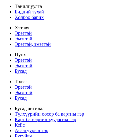
Танилцуулга
Бидний тухай
Холбоо барих
Хэтэвч
Эрэгтэй
Эмэгтэй
Эрэгтэй, эмэгтэй
Цүнх
Эрэгтэй
Эмэгтэй
Бусад
Тэлээ
Эрэгтэй
Эмэгтэй
Бусад
Бусад ангилал
Түлхүүрийн оосор ба картны гэр
Карт ба нэрийн хуудасны гэр
Кейс
Асаагуурын гэр
Бугуйвч