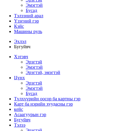
Эмэгтэй
Бусад
Тэлээний арал
Үзэгний гэр
Кэйс
Машины руль
Эхлэл
Бугуйвч
Хэтэвч
Эрэгтэй
Эмэгтэй
Эрэгтэй, эмэгтэй
Цүнх
Эрэгтэй
Эмэгтэй
Бусад
Түлхүүрийн оосор ба картны гэр
Карт ба нэрийн хуудасны гэр
кейс
Асаагуурын гэр
Бугуйвч
Тэлээ
Эрэгтэй