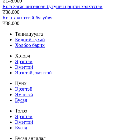
₮148,000
Rota Загас өнгөлсөн бугуйвч цэцгэн хэлхээтэй
₮38,000
Rota хэлхээтэй бугуйвч
₮38,000
Танилцуулга
Бидний тухай
Холбоо барих
Хэтэвч
Эрэгтэй
Эмэгтэй
Эрэгтэй, эмэгтэй
Цүнх
Эрэгтэй
Эмэгтэй
Бусад
Тэлээ
Эрэгтэй
Эмэгтэй
Бусад
Бусад ангилал