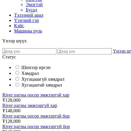
Эмэгтэй
Бусад
Тэлээний арал
Үзэгний гэр
Кэйс
Машины руль
Үнээр шүүх
Үнээр ш
Статус
Шинээр ирсэн
Хямдрал
Хугацааагүй хямдрал
Хугацаатай хямдрал
River цагны оосор эмжээртэй хар
₮128,000
River цагны эмжээргүй хар
₮148,000
River цагны оосор эмжээртэй бор
₮128,000
River цагны оосор эмжээргүй бор