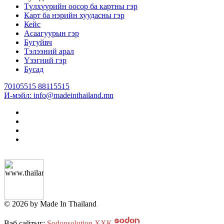
Түлхүүрийн оосор ба картны гэр
Карт ба нэрийн хуудасны гэр
Кейс
Асаагуурын гэр
Бугуйвч
Тэлээний арал
Үзэгний гэр
Бусад
70105515 88115515
И-мэйл: info@madeinthailand.mn
© 2026 by Made In Thailand
Вэб сайтыг:
Sodonsolution ХХК