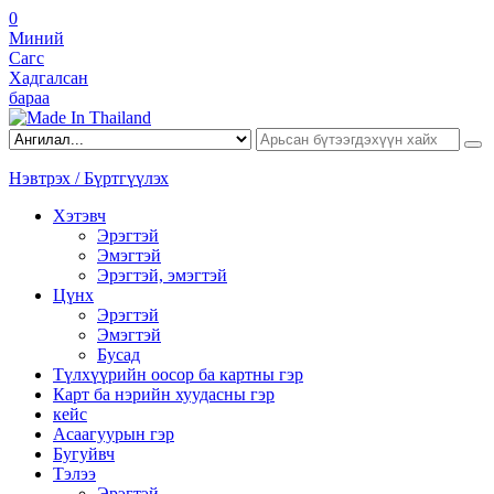
0
Миний
Сагс
Хадгалсан
бараа
Нэвтрэх / Бүртгүүлэх
Хэтэвч
Эрэгтэй
Эмэгтэй
Эрэгтэй, эмэгтэй
Цүнх
Эрэгтэй
Эмэгтэй
Бусад
Түлхүүрийн оосор ба картны гэр
Карт ба нэрийн хуудасны гэр
кейс
Асаагуурын гэр
Бугуйвч
Тэлээ
Эрэгтэй