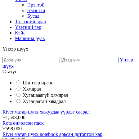
Эрэгтэй
Эмэгтэй
Бусад
Тэлээний арал
Үзэгний гэр
Кэйс
Машины руль
Үнээр шүүх
Үнээр
шүүх
Статус
Шинээр ирсэн
Хямдрал
Хугацааагүй хямдрал
Хугацаатай хямдрал
River матар цүнх хажуудаа үүрдэг саарал
₮1,598,000
Rota өнгөлсөн паск
₮598,000
River матар цүнх notebook арьсан дотортой хар