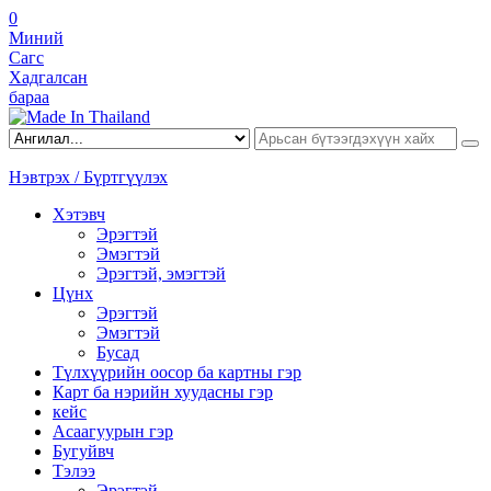
0
Миний
Сагс
Хадгалсан
бараа
Нэвтрэх / Бүртгүүлэх
Хэтэвч
Эрэгтэй
Эмэгтэй
Эрэгтэй, эмэгтэй
Цүнх
Эрэгтэй
Эмэгтэй
Бусад
Түлхүүрийн оосор ба картны гэр
Карт ба нэрийн хуудасны гэр
кейс
Асаагуурын гэр
Бугуйвч
Тэлээ
Эрэгтэй