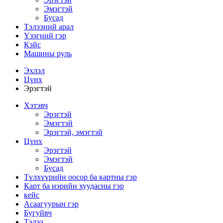
Эмэгтэй
Бусад
Тэлээний арал
Үзэгний гэр
Кэйс
Машины руль
Эхлэл
Цүнх
Эрэгтэй
Хэтэвч
Эрэгтэй
Эмэгтэй
Эрэгтэй, эмэгтэй
Цүнх
Эрэгтэй
Эмэгтэй
Бусад
Түлхүүрийн оосор ба картны гэр
Карт ба нэрийн хуудасны гэр
кейс
Асаагуурын гэр
Бугуйвч
Тэлээ