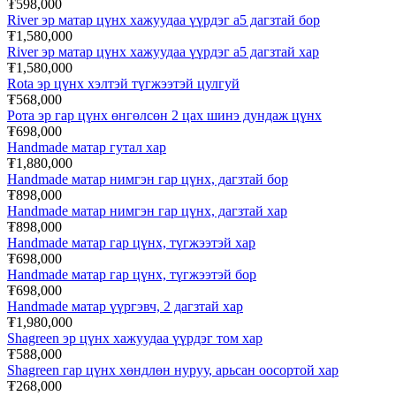
₮598,000
River эр матар цүнх хажуудаа үүрдэг а5 дагзтай бор
₮1,580,000
River эр матар цүнх хажуудаа үүрдэг а5 дагзтай хар
₮1,580,000
Rota эр цүнх хэлтэй түгжээтэй цулгуй
₮568,000
Рота эр гар цүнх өнгөлсөн 2 цах шинэ дундаж цүнх
₮698,000
Handmade матар гутал хар
₮1,880,000
Handmade матар нимгэн гар цүнх, дагзтай бор
₮898,000
Handmade матар нимгэн гар цүнх, дагзтай хар
₮898,000
Handmade матар гар цүнх, түгжээтэй хар
₮698,000
Handmade матар гар цүнх, түгжээтэй бор
₮698,000
Handmade матар үүргэвч, 2 дагзтай хар
₮1,980,000
Shagreen эр цүнх хажуудаа үүрдэг том хар
₮588,000
Shagreen гар цүнх хөндлөн нуруу, арьсан оосортой хар
₮268,000