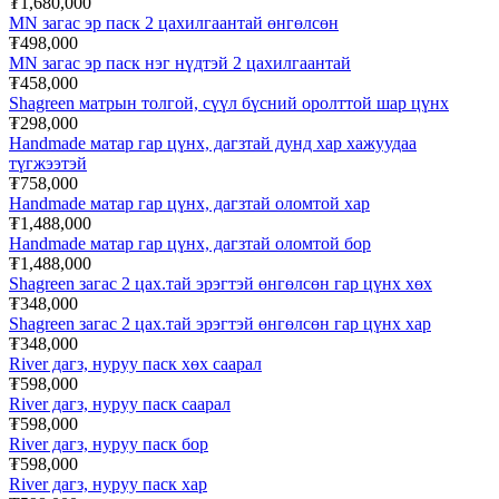
₮1,680,000
MN загас эр паск 2 цахилгаантай өнгөлсөн
₮498,000
MN загас эр паск нэг нүдтэй 2 цахилгаантай
₮458,000
Shagreen матрын толгой, сүүл бүсний оролттой шар цүнх
₮298,000
Handmade матар гар цүнх, дагзтай дунд хар хажуудаа
түгжээтэй
₮758,000
Handmade матар гар цүнх, дагзтай оломтой хар
₮1,488,000
Handmade матар гар цүнх, дагзтай оломтой бор
₮1,488,000
Shagreen загас 2 цах.тай эрэгтэй өнгөлсөн гар цүнх хөх
₮348,000
Shagreen загас 2 цах.тай эрэгтэй өнгөлсөн гар цүнх хар
₮348,000
River дагз, нуруу паск хөх саарал
₮598,000
River дагз, нуруу паск саарал
₮598,000
River дагз, нуруу паск бор
₮598,000
River дагз, нуруу паск хар