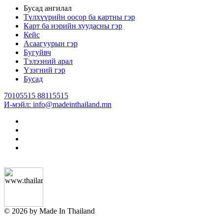
Бусад ангилал
Түлхүүрийн оосор ба картны гэр
Карт ба нэрийн хуудасны гэр
Кейс
Асаагуурын гэр
Бугуйвч
Тэлээний арал
Үзэгний гэр
Бусад
70105515 88115515
И-мэйл: info@madeinthailand.mn
© 2026 by Made In Thailand