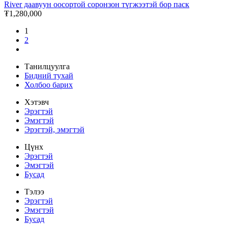
River даавуун оосортой соронзон түгжээтэй бор паск
₮1,280,000
1
2
Танилцуулга
Бидний тухай
Холбоо барих
Хэтэвч
Эрэгтэй
Эмэгтэй
Эрэгтэй, эмэгтэй
Цүнх
Эрэгтэй
Эмэгтэй
Бусад
Тэлээ
Эрэгтэй
Эмэгтэй
Бусад