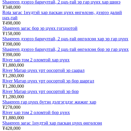
Shagreen дээрээ бариултай, 2 цах-тай эр гар цүнх хар шинэ
₮348,000
Rota загас 1нүдтэй хар паскан цүнх өнгөлсөн, дээрээ далий
цах-тай
₮498,000
Shagreen загас бор эр цүнх гогцоотой
₮158,000
Shagreen дээрээ бариултай, 2 цах-тай өнгөлсөн хар эр гар цүнх
₮398,000
Shagreen дээрээ бариултай, 2 цах-тай өнгөлсөн бор эр гар цүнх
₮398,000
River хар том 2 оломтой хар цүнх
₮1,880,000
River Матар цүнх урт оосортой эр саарал
₮1,280,000
River Матар цүнх урт оосортой эр бор шаргал
₮1,280,000
River Матар цүнх урт оосортой эр бор
₮1,280,000
Shagreen гар цүнх бүтэн дэлгэгддэг жижиг хар
₮278,000
River хар том 2 оломтой бор цүнх
₮1,880,000
Shagreen загас 1нүдтэй хар паскан цүнх өнгөлсөн
₮428,000