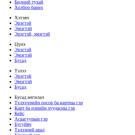
Бидний тухай
Холбоо барих
Хэтэвч
Эрэгтэй
Эмэгтэй
Эрэгтэй, эмэгтэй
Цүнх
Эрэгтэй
Эмэгтэй
Бусад
Тэлээ
Эрэгтэй
Эмэгтэй
Бусад
Бусад ангилал
Түлхүүрийн оосор ба картны гэр
Карт ба нэрийн хуудасны гэр
Кейс
Асаагуурын гэр
Бугуйвч
Тэлээний арал