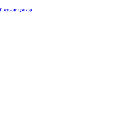
тай жижиг цэнхэр