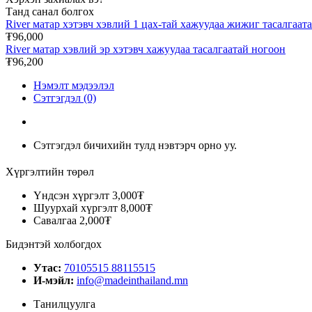
Танд санал болгох
River матар хэтэвч хэвлий 1 цах-тай хажуудаа жижиг тасалгаа
₮96,000
River матар хэвлий эр хэтэвч хажуудаа тасалгаатай ногоон
₮96,200
Нэмэлт мэдээлэл
Сэтгэгдэл (0)
Сэтгэгдэл бичихийн тулд нэвтэрч орно уу.
Хүргэлтийн төрөл
Үндсэн хүргэлт
3,000₮
Шуурхай хүргэлт
8,000₮
Савалгаа
2,000₮
Бидэнтэй холбогдох
Утас:
70105515 88115515
И-мэйл:
info@madeinthailand.mn
Танилцуулга