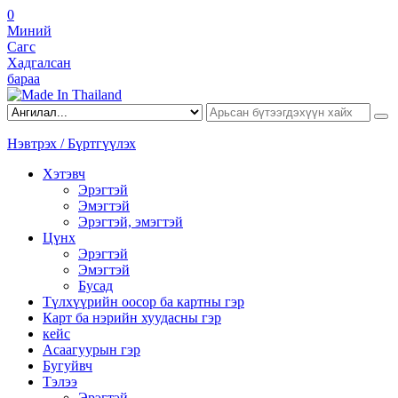
0
Миний
Сагс
Хадгалсан
бараа
Нэвтрэх / Бүртгүүлэх
Хэтэвч
Эрэгтэй
Эмэгтэй
Эрэгтэй, эмэгтэй
Цүнх
Эрэгтэй
Эмэгтэй
Бусад
Түлхүүрийн оосор ба картны гэр
Карт ба нэрийн хуудасны гэр
кейс
Асаагуурын гэр
Бугуйвч
Тэлээ
Эрэгтэй