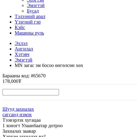
Эмэгтэй
Бусад
Тэлээний арал
Үзэгний гэр
Кэйс
Машины руль
Эхлэл
Ангилал
Хэтэвч
Эмэгтэй
MN загас эм босоо өнгөлсөн хөх
Барааны код:
#65670
178,000₮
Шууд захиалах
сагсанд нэмэх
Тээвэрлэх хугацаа
1 хоногт Улаанбаатар дотроо
Захиалах заавар
Хэрхэн захиалах вэ?