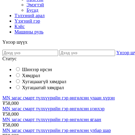
Эмэгтэй
Бусад
Тэлээний арал
Үзэгний гэр
Кэйс
Машины руль
Үнээр шүүх
Үнээр ш
Статус
Шинээр ирсэн
Хямдрал
Хугацааагүй хямдрал
Хугацаатай хямдрал
MN загас смарт түлхүүрийн гэр өнгөлсөн улаан хүрэн
₮58,000
MN загас смарт түлхүүрийн гэр өнгөлсөн цэнхэр
₮58,000
MN загас смарт түлхүүрийн гэр өнгөлсөн ягаан
₮58,000
MN загас смарт түлхүүрийн гэр өнгөлсөн улбар шар