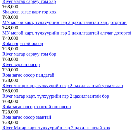
River матар сарвуу том хар
₮68,000
Shagreen загас карт гэр хөх
₮68,000
MN могой карт, түлхүүрийн гэр 2 цахилгаантай хар дотортой
₮48,000
MN могой карт, түлхүүрийн гэр 2 цахилгаантай алтлаг доторто
₮40,000
Rota цэцэгтэй оосор
₮28,000
River матар сарвуу том бор
₮68,000
River зүрхэн оосор
₮30,000
Rota загас оосор пандатай
₮28,000
River матар карт, түлхүүрийн гэр 2 цахилгаантай үзэм ягаан
₮68,000
River матар карт, түлхүүрийн гэр 2 цахилгаантай бор
₮68,000
Rota загас оосор заантай өнгөлсөн
₮28,000
Rota загас оосор заантай
₮28,000
River Матар карт, түлхүүрийн гэр 2 цахилгаантай хөх