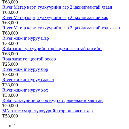
₮68,000
River Матар карт, түлхүүрийн гэр 2 цахилгаантай ягаан
₮68,000
River Матар карт, түлхүүрийн гэр 2 цахилгаантай хар
₮68,000
River Матар карт, түлхүүрийн гэр 2 цахилгаантай тод ягаан
₮68,000
River жижиг нуруу шар
₮38,000
Rota загас түлхүүрийн гэр 2 цахилгаантай өнгийн
₮68,000
Rota загас гогцоотой оосор
₮25,000
River жижиг нуруу бор
₮38,000
River жижиг нуруу саарал
₮38,000
River жижиг нуруу хөх
₮38,000
Rota түлхүүрийн оосор нүдтэй дөрвөлжин хавтгай
₮20,000
MN загас смарт түлхүүрийн гэр өнгөлсөн хар
₮58,000
1