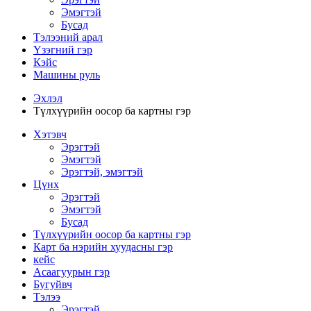
Эмэгтэй
Бусад
Тэлээний арал
Үзэгний гэр
Кэйс
Машины руль
Эхлэл
Түлхүүрийн оосор ба картны гэр
Хэтэвч
Эрэгтэй
Эмэгтэй
Эрэгтэй, эмэгтэй
Цүнх
Эрэгтэй
Эмэгтэй
Бусад
Түлхүүрийн оосор ба картны гэр
Карт ба нэрийн хуудасны гэр
кейс
Асаагуурын гэр
Бугуйвч
Тэлээ
Эрэгтэй