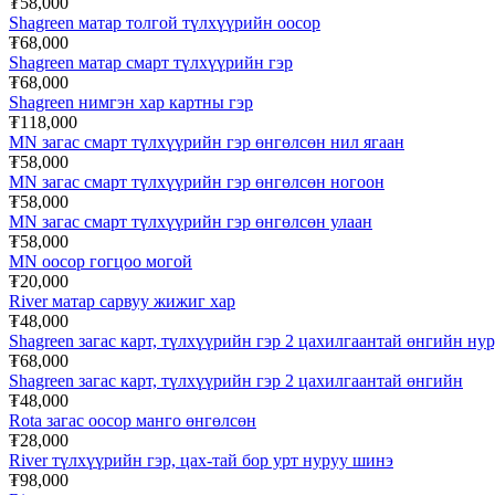
₮58,000
Shagreen матар толгой түлхүүрийн оосор
₮68,000
Shagreen матар смарт түлхүүрийн гэр
₮68,000
Shagreen нимгэн хар картны гэр
₮118,000
MN загас смарт түлхүүрийн гэр өнгөлсөн нил ягаан
₮58,000
MN загас смарт түлхүүрийн гэр өнгөлсөн ногоон
₮58,000
MN загас смарт түлхүүрийн гэр өнгөлсөн улаан
₮58,000
MN оосор гогцоо могой
₮20,000
River матар сарвуу жижиг хар
₮48,000
Shagreen загас карт, түлхүүрийн гэр 2 цахилгаантай өнгийн ну
₮68,000
Shagreen загас карт, түлхүүрийн гэр 2 цахилгаантай өнгийн
₮48,000
Rota загас оосор манго өнгөлсөн
₮28,000
River түлхүүрийн гэр, цах-тай бор урт нуруу шинэ
₮98,000