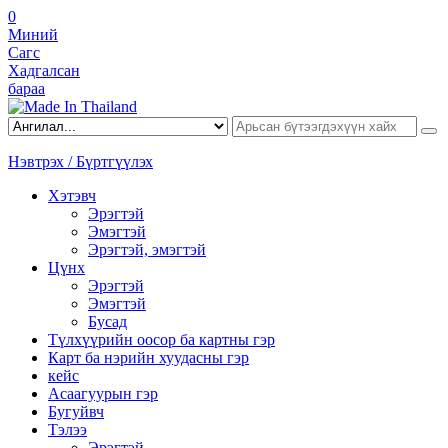
0
Миний
Сагс
Хадгалсан
бараа
Нэвтрэх / Бүртгүүлэх
Хэтэвч
Эрэгтэй
Эмэгтэй
Эрэгтэй, эмэгтэй
Цүнх
Эрэгтэй
Эмэгтэй
Бусад
Түлхүүрийн оосор ба картны гэр
Карт ба нэрийн хуудасны гэр
кейс
Асаагуурын гэр
Бугуйвч
Тэлээ
Эрэгтэй