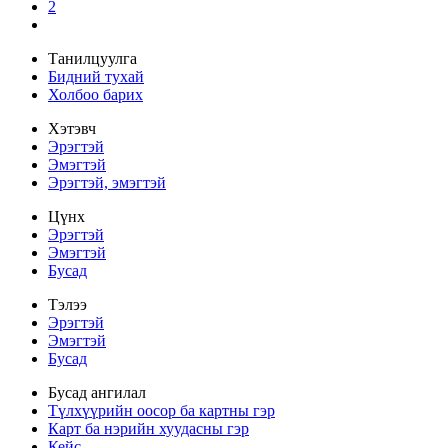
2
Танилцуулга
Бидний тухай
Холбоо барих
Хэтэвч
Эрэгтэй
Эмэгтэй
Эрэгтэй, эмэгтэй
Цүнх
Эрэгтэй
Эмэгтэй
Бусад
Тэлээ
Эрэгтэй
Эмэгтэй
Бусад
Бусад ангилал
Түлхүүрийн оосор ба картны гэр
Карт ба нэрийн хуудасны гэр
Кейс