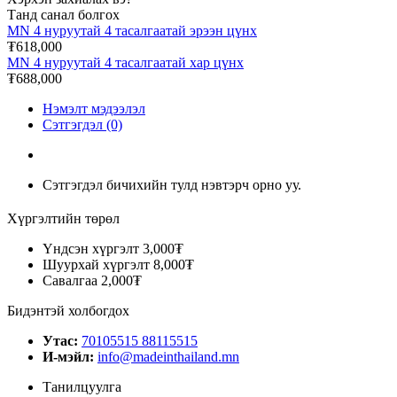
Танд санал болгох
MN 4 нуруутай 4 тасалгаатай эрээн цүнх
₮618,000
MN 4 нуруутай 4 тасалгаатай хар цүнх
₮688,000
Нэмэлт мэдээлэл
Сэтгэгдэл (0)
Сэтгэгдэл бичихийн тулд нэвтэрч орно уу.
Хүргэлтийн төрөл
Үндсэн хүргэлт
3,000₮
Шуурхай хүргэлт
8,000₮
Савалгаа
2,000₮
Бидэнтэй холбогдох
Утас:
70105515 88115515
И-мэйл:
info@madeinthailand.mn
Танилцуулга