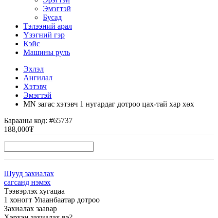
Эмэгтэй
Бусад
Тэлээний арал
Үзэгний гэр
Кэйс
Машины руль
Эхлэл
Ангилал
Хэтэвч
Эмэгтэй
MN загас хэтэвч 1 нугардаг дотроо цах-тай хар хөх
Барааны код:
#65737
188,000₮
Шууд захиалах
сагсанд нэмэх
Тээвэрлэх хугацаа
1 хоногт Улаанбаатар дотроо
Захиалах заавар
Хэрхэн захиалах вэ?