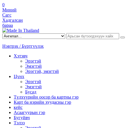
0
Миний
Сагс
Хадгалсан
бараа
Нэвтрэх / Бүртгүүлэх
Хэтэвч
Эрэгтэй
Эмэгтэй
Эрэгтэй, эмэгтэй
Цүнх
Эрэгтэй
Эмэгтэй
Бусад
Түлхүүрийн оосор ба картны гэр
Карт ба нэрийн хуудасны гэр
кейс
Асаагуурын гэр
Бугуйвч
Тэлээ
Эрэгтэй