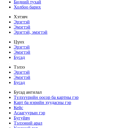
Бидний тухай
Холбоо барих
Хэтэвч
Эрэгтэй
Эмэгтэй
Эрэгтэй, эмэгтэй
Цүнх
Эрэгтэй
Эмэгтэй
Бусад
Тэлээ
Эрэгтэй
Эмэгтэй
Бусад
Бусад ангилал
Түлхүүрийн оосор ба картны гэр
Карт ба нэрийн хуудасны гэр
Кейс
Асаагуурын гэр
Бугуйвч
Тэлээний арал