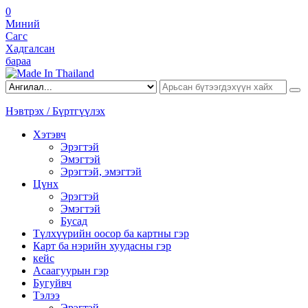
0
Миний
Сагс
Хадгалсан
бараа
Нэвтрэх / Бүртгүүлэх
Хэтэвч
Эрэгтэй
Эмэгтэй
Эрэгтэй, эмэгтэй
Цүнх
Эрэгтэй
Эмэгтэй
Бусад
Түлхүүрийн оосор ба картны гэр
Карт ба нэрийн хуудасны гэр
кейс
Асаагуурын гэр
Бугуйвч
Тэлээ
Эрэгтэй