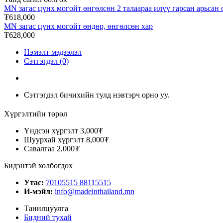
MN загас цүнх могойт өнгөлсөн 2 талаараа илүү гарсан арьсан
₮618,000
MN загас цүнх могойт өндөр, өнгөлсөн хар
₮628,000
Нэмэлт мэдээлэл
Сэтгэгдэл (0)
Сэтгэгдэл бичихийн тулд нэвтэрч орно уу.
Хүргэлтийн төрөл
Үндсэн хүргэлт
3,000₮
Шуурхай хүргэлт
8,000₮
Савалгаа
2,000₮
Бидэнтэй холбогдох
Утас:
70105515 88115515
И-мэйл:
info@madeinthailand.mn
Танилцуулга
Бидний тухай