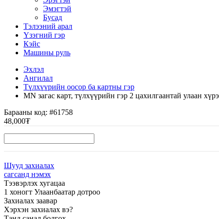
Эмэгтэй
Бусад
Тэлээний арал
Үзэгний гэр
Кэйс
Машины руль
Эхлэл
Ангилал
Түлхүүрийн оосор ба картны гэр
MN загас карт, түлхүүрийн гэр 2 цахилгаантай улаан хүр
Барааны код:
#61758
48,000₮
Шууд захиалах
сагсанд нэмэх
Тээвэрлэх хугацаа
1 хоногт Улаанбаатар дотроо
Захиалах заавар
Хэрхэн захиалах вэ?
Танд санал болгох