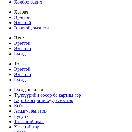
Холбоо барих
Хэтэвч
Эрэгтэй
Эмэгтэй
Эрэгтэй, эмэгтэй
Цүнх
Эрэгтэй
Эмэгтэй
Бусад
Тэлээ
Эрэгтэй
Эмэгтэй
Бусад
Бусад ангилал
Түлхүүрийн оосор ба картны гэр
Карт ба нэрийн хуудасны гэр
Кейс
Асаагуурын гэр
Бугуйвч
Тэлээний арал
Үзэгний гэр