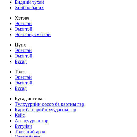
Бидний тухай
Холбоо барих
Хэтэвч
Эрэгтэй
Эмэгтэй
Эрэгтэй, эмэгтэй
Цүнх
Эрэгтэй
Эмэгтэй
Бусад
Тэлээ
Эрэгтэй
Эмэгтэй
Бусад
Бусад ангилал
Түлхүүрийн оосор ба картны гэр
Карт ба нэрийн хуудасны гэр
Кейс
Асаагуурын гэр
Бугуйвч
Тэлээний арал