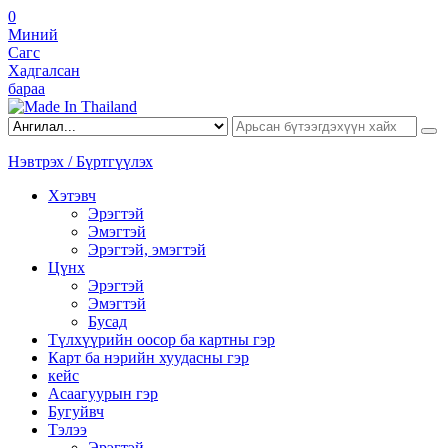
0
Миний
Сагс
Хадгалсан
бараа
Нэвтрэх / Бүртгүүлэх
Хэтэвч
Эрэгтэй
Эмэгтэй
Эрэгтэй, эмэгтэй
Цүнх
Эрэгтэй
Эмэгтэй
Бусад
Түлхүүрийн оосор ба картны гэр
Карт ба нэрийн хуудасны гэр
кейс
Асаагуурын гэр
Бугуйвч
Тэлээ
Эрэгтэй