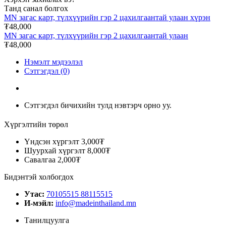
Танд санал болгох
MN загас карт, түлхүүрийн гэр 2 цахилгаантай улаан хүрэн
₮48,000
MN загас карт, түлхүүрийн гэр 2 цахилгаантай улаан
₮48,000
Нэмэлт мэдээлэл
Сэтгэгдэл (0)
Сэтгэгдэл бичихийн тулд нэвтэрч орно уу.
Хүргэлтийн төрөл
Үндсэн хүргэлт
3,000₮
Шуурхай хүргэлт
8,000₮
Савалгаа
2,000₮
Бидэнтэй холбогдох
Утас:
70105515 88115515
И-мэйл:
info@madeinthailand.mn
Танилцуулга