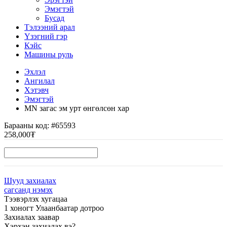
Эмэгтэй
Бусад
Тэлээний арал
Үзэгний гэр
Кэйс
Машины руль
Эхлэл
Ангилал
Хэтэвч
Эмэгтэй
MN загас эм урт өнгөлсөн хар
Барааны код:
#65593
258,000₮
Шууд захиалах
сагсанд нэмэх
Тээвэрлэх хугацаа
1 хоногт Улаанбаатар дотроо
Захиалах заавар
Хэрхэн захиалах вэ?