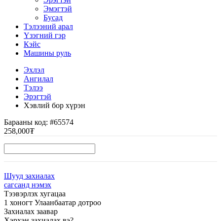
Эмэгтэй
Бусад
Тэлээний арал
Үзэгний гэр
Кэйс
Машины руль
Эхлэл
Ангилал
Тэлээ
Эрэгтэй
Хэвлий бор хүрэн
Барааны код:
#65574
258,000₮
Шууд захиалах
сагсанд нэмэх
Тээвэрлэх хугацаа
1 хоногт Улаанбаатар дотроо
Захиалах заавар
Хэрхэн захиалах вэ?