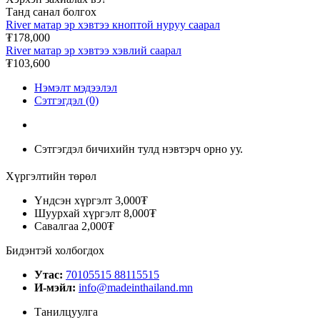
Танд санал болгох
River матар эр хэвтээ кноптой нуруу саарал
₮178,000
River матар эр хэвтээ хэвлий саарал
₮103,600
Нэмэлт мэдээлэл
Сэтгэгдэл (0)
Сэтгэгдэл бичихийн тулд нэвтэрч орно уу.
Хүргэлтийн төрөл
Үндсэн хүргэлт
3,000₮
Шуурхай хүргэлт
8,000₮
Савалгаа
2,000₮
Бидэнтэй холбогдох
Утас:
70105515 88115515
И-мэйл:
info@madeinthailand.mn
Танилцуулга