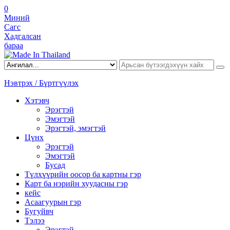
0
Миний
Сагс
Хадгалсан
бараа
Нэвтрэх / Бүртгүүлэх
Хэтэвч
Эрэгтэй
Эмэгтэй
Эрэгтэй, эмэгтэй
Цүнх
Эрэгтэй
Эмэгтэй
Бусад
Түлхүүрийн оосор ба картны гэр
Карт ба нэрийн хуудасны гэр
кейс
Асаагуурын гэр
Бугуйвч
Тэлээ
Эрэгтэй