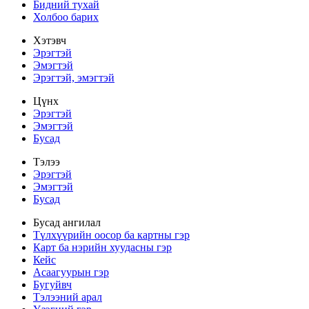
Бидний тухай
Холбоо барих
Хэтэвч
Эрэгтэй
Эмэгтэй
Эрэгтэй, эмэгтэй
Цүнх
Эрэгтэй
Эмэгтэй
Бусад
Тэлээ
Эрэгтэй
Эмэгтэй
Бусад
Бусад ангилал
Түлхүүрийн оосор ба картны гэр
Карт ба нэрийн хуудасны гэр
Кейс
Асаагуурын гэр
Бугуйвч
Тэлээний арал