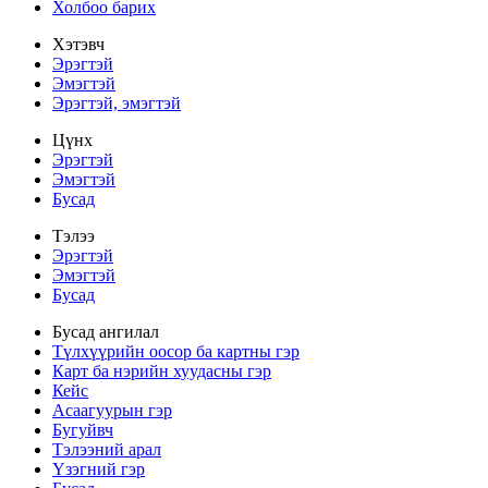
Холбоо барих
Хэтэвч
Эрэгтэй
Эмэгтэй
Эрэгтэй, эмэгтэй
Цүнх
Эрэгтэй
Эмэгтэй
Бусад
Тэлээ
Эрэгтэй
Эмэгтэй
Бусад
Бусад ангилал
Түлхүүрийн оосор ба картны гэр
Карт ба нэрийн хуудасны гэр
Кейс
Асаагуурын гэр
Бугуйвч
Тэлээний арал
Үзэгний гэр