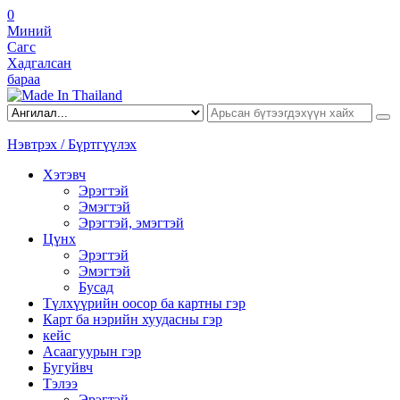
0
Миний
Сагс
Хадгалсан
бараа
Нэвтрэх / Бүртгүүлэх
Хэтэвч
Эрэгтэй
Эмэгтэй
Эрэгтэй, эмэгтэй
Цүнх
Эрэгтэй
Эмэгтэй
Бусад
Түлхүүрийн оосор ба картны гэр
Карт ба нэрийн хуудасны гэр
кейс
Асаагуурын гэр
Бугуйвч
Тэлээ
Эрэгтэй