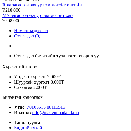
Rota загас хэтэвч урт эм могойт өнгийн
₮218,000
MN загас хэтэвч урт эм могойт хар
₮208,000
Нэмэлт мэдээлэл
Сэтгэгдэл (0)
Сэтгэгдэл бичихийн тулд нэвтэрч орно уу.
Хүргэлтийн төрөл
Үндсэн хүргэлт
3,000₮
Шуурхай хүргэлт
8,000₮
Савалгаа
2,000₮
Бидэнтэй холбогдох
Утас:
70105515 88115515
И-мэйл:
info@madeinthailand.mn
Танилцуулга
Бидний тухай