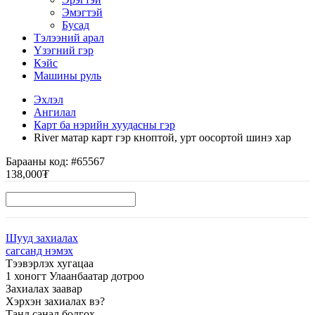
Эмэгтэй
Бусад
Тэлээний арал
Үзэгний гэр
Кэйс
Машины руль
Эхлэл
Ангилал
Карт ба нэрийн хуудасны гэр
River матар карт гэр кноптой, урт оосортой шинэ хар
Барааны код:
#65567
138,000₮
Шууд захиалах
сагсанд нэмэх
Тээвэрлэх хугацаа
1 хоногт Улаанбаатар дотроо
Захиалах заавар
Хэрхэн захиалах вэ?
Танд санал болгох