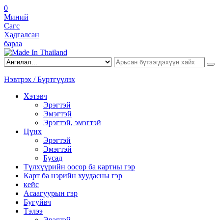
0
Миний
Сагс
Хадгалсан
бараа
Нэвтрэх / Бүртгүүлэх
Хэтэвч
Эрэгтэй
Эмэгтэй
Эрэгтэй, эмэгтэй
Цүнх
Эрэгтэй
Эмэгтэй
Бусад
Түлхүүрийн оосор ба картны гэр
Карт ба нэрийн хуудасны гэр
кейс
Асаагуурын гэр
Бугуйвч
Тэлээ
Эрэгтэй