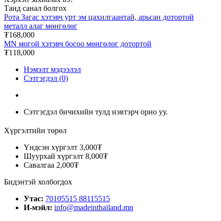
Танд санал болгох
Рота Загас хэтэвч урт эм цахилгаантай, арьсан дотортой
металл алаг мөнгөлөг
₮168,000
MN могой хэтэвч босоо мөнгөлөг дотортой
₮118,000
Нэмэлт мэдээлэл
Сэтгэгдэл (0)
Сэтгэгдэл бичихийн тулд нэвтэрч орно уу.
Хүргэлтийн төрөл
Үндсэн хүргэлт
3,000₮
Шуурхай хүргэлт
8,000₮
Савалгаа
2,000₮
Бидэнтэй холбогдох
Утас:
70105515 88115515
И-мэйл:
info@madeinthailand.mn