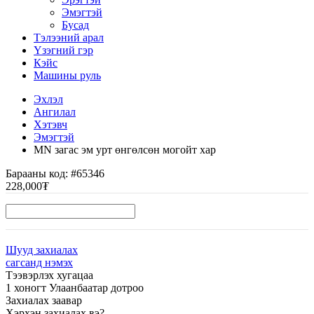
Эмэгтэй
Бусад
Тэлээний арал
Үзэгний гэр
Кэйс
Машины руль
Эхлэл
Ангилал
Хэтэвч
Эмэгтэй
MN загас эм урт өнгөлсөн могойт хар
Барааны код:
#65346
228,000₮
Шууд захиалах
сагсанд нэмэх
Тээвэрлэх хугацаа
1 хоногт Улаанбаатар дотроо
Захиалах заавар
Хэрхэн захиалах вэ?