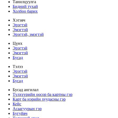
Танилцуулга
Бидний тухай
Холбоо барих
Хэтэвч
Эрэгтэй
Эмэгтэй
Эрэгтэй, эмэгтэй
Цүнх
Эрэгтэй
Эмэгтэй
Бусад
Тэлээ
Эрэгтэй
Эмэгтэй
Бусад
Бусад ангилал
Түлхүүрийн оосор ба картны гэр
Карт ба нэрийн хуудасны гэр
Кейс
Асаагуурын гэр
Бугуйвч