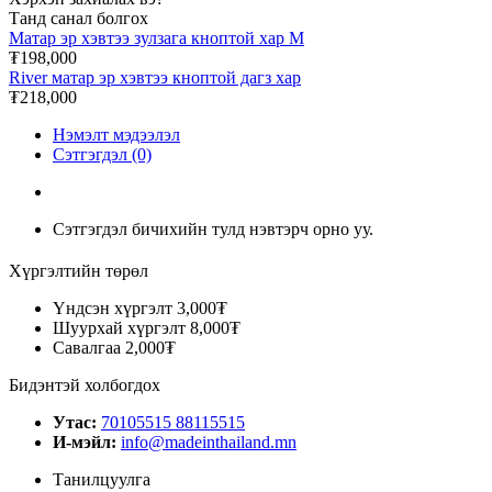
Танд санал болгох
Матар эр хэвтээ зулзага кноптой хар M
₮198,000
River матар эр хэвтээ кноптой дагз хар
₮218,000
Нэмэлт мэдээлэл
Сэтгэгдэл (0)
Сэтгэгдэл бичихийн тулд нэвтэрч орно уу.
Хүргэлтийн төрөл
Үндсэн хүргэлт
3,000₮
Шуурхай хүргэлт
8,000₮
Савалгаа
2,000₮
Бидэнтэй холбогдох
Утас:
70105515 88115515
И-мэйл:
info@madeinthailand.mn
Танилцуулга