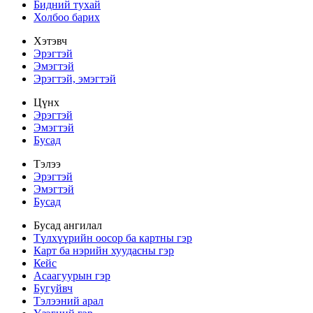
Бидний тухай
Холбоо барих
Хэтэвч
Эрэгтэй
Эмэгтэй
Эрэгтэй, эмэгтэй
Цүнх
Эрэгтэй
Эмэгтэй
Бусад
Тэлээ
Эрэгтэй
Эмэгтэй
Бусад
Бусад ангилал
Түлхүүрийн оосор ба картны гэр
Карт ба нэрийн хуудасны гэр
Кейс
Асаагуурын гэр
Бугуйвч
Тэлээний арал