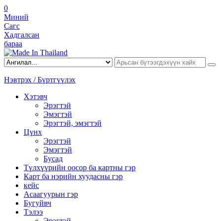
0
Миний
Сагс
Хадгалсан
бараа
Нэвтрэх / Бүртгүүлэх
Хэтэвч
Эрэгтэй
Эмэгтэй
Эрэгтэй, эмэгтэй
Цүнх
Эрэгтэй
Эмэгтэй
Бусад
Түлхүүрийн оосор ба картны гэр
Карт ба нэрийн хуудасны гэр
кейс
Асаагуурын гэр
Бугуйвч
Тэлээ
Эрэгтэй