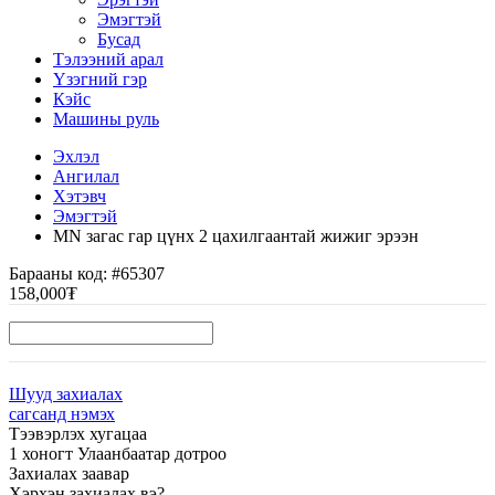
Эмэгтэй
Бусад
Тэлээний арал
Үзэгний гэр
Кэйс
Машины руль
Эхлэл
Ангилал
Хэтэвч
Эмэгтэй
MN загас гар цүнх 2 цахилгаантай жижиг эрээн
Барааны код:
#65307
158,000₮
Шууд захиалах
сагсанд нэмэх
Тээвэрлэх хугацаа
1 хоногт Улаанбаатар дотроо
Захиалах заавар
Хэрхэн захиалах вэ?