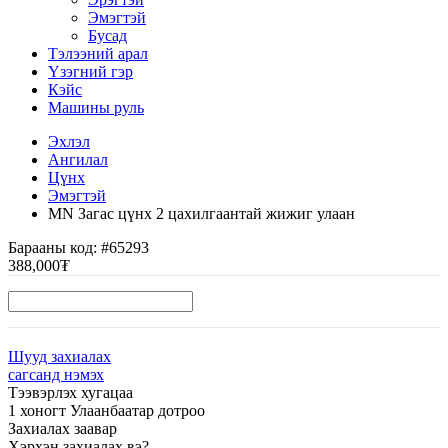
Эмэгтэй
Бусад
Тэлээний арал
Үзэгний гэр
Кэйс
Машины руль
Эхлэл
Ангилал
Цүнх
Эмэгтэй
MN Загас цүнх 2 цахилгаантай жижиг улаан
Барааны код:
#65293
388,000₮
Шууд захиалах
сагсанд нэмэх
Тээвэрлэх хугацаа
1 хоногт Улаанбаатар дотроо
Захиалах заавар
Хэрхэн захиалах вэ?