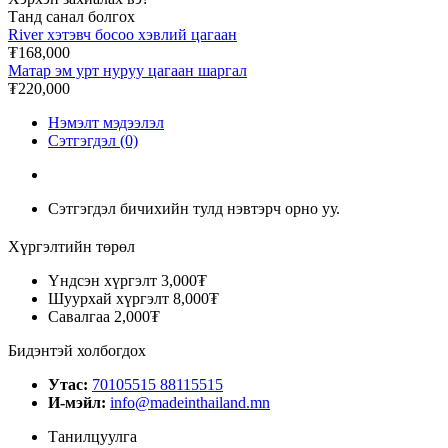
Танд санал болгох
River хэтэвч босоо хэвлий цагаан
₮168,000
Матар эм урт нуруу цагаан шаргал
₮220,000
Нэмэлт мэдээлэл
Сэтгэгдэл (0)
Сэтгэгдэл бичихийн тулд нэвтэрч орно уу.
Хүргэлтийн төрөл
Үндсэн хүргэлт
3,000₮
Шуурхай хүргэлт
8,000₮
Савалгаа
2,000₮
Бидэнтэй холбогдох
Утас:
70105515 88115515
И-мэйл:
info@madeinthailand.mn
Танилцуулга