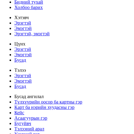
Бидний тухай
Холбоо барих
Хэтэвч
Эрэгтэй
Эмэгтэй
Эрэгтэй, эмэгтэй
Цүнх
Эрэгтэй
Эмэгтэй
Бусад
Тэлээ
Эрэгтэй
Эмэгтэй
Бусад
Бусад ангилал
Түлхүүрийн оосор ба картны гэр
Карт ба нэрийн хуудасны гэр
Кейс
Асаагуурын гэр
Бугуйвч
Тэлээний арал