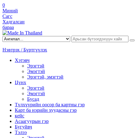
0
Миний
Сагс
Хадгалсан
бараа
Нэвтрэх / Бүртгүүлэх
Хэтэвч
Эрэгтэй
Эмэгтэй
Эрэгтэй, эмэгтэй
Цүнх
Эрэгтэй
Эмэгтэй
Бусад
Түлхүүрийн оосор ба картны гэр
Карт ба нэрийн хуудасны гэр
кейс
Асаагуурын гэр
Бугуйвч
Тэлээ
Эрэгтэй