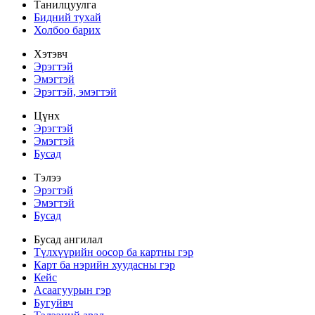
Танилцуулга
Бидний тухай
Холбоо барих
Хэтэвч
Эрэгтэй
Эмэгтэй
Эрэгтэй, эмэгтэй
Цүнх
Эрэгтэй
Эмэгтэй
Бусад
Тэлээ
Эрэгтэй
Эмэгтэй
Бусад
Бусад ангилал
Түлхүүрийн оосор ба картны гэр
Карт ба нэрийн хуудасны гэр
Кейс
Асаагуурын гэр
Бугуйвч