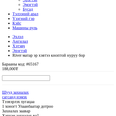
Эмэгтэй
Бусад
Тэлээний арал
Үзэгний гэр
Кэйс
Машины руль
Эхлэл
Ангилал
Хэтэвч
Эрэгтэй
River матар эр хэвтээ кноптой нуруу бор
Барааны код:
#65167
188,000₮
Шууд захиалах
сагсанд нэмэх
Тээвэрлэх хугацаа
1 хоногт Улаанбаатар дотроо
Захиалах заавар
Хэрхэн захиалах вэ?