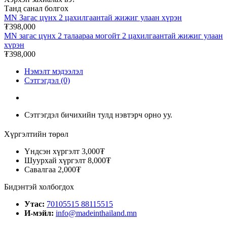
Танд санал болгох
MN Загас цүнх 2 цахилгаантай жижиг улаан хүрэн
₮398,000
MN загас цүнх 2 талаараа могойт 2 цахилгаантай жижиг улаан
хүрэн
₮398,000
Нэмэлт мэдээлэл
Сэтгэгдэл (0)
Сэтгэгдэл бичихийн тулд нэвтэрч орно уу.
Хүргэлтийн төрөл
Үндсэн хүргэлт
3,000₮
Шуурхай хүргэлт
8,000₮
Савалгаа
2,000₮
Бидэнтэй холбогдох
Утас:
70105515 88115515
И-мэйл:
info@madeinthailand.mn