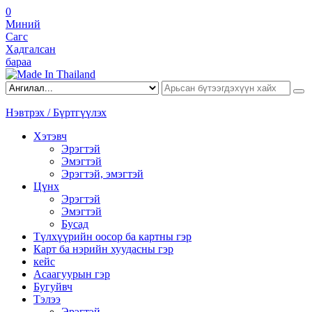
0
Миний
Сагс
Хадгалсан
бараа
Нэвтрэх / Бүртгүүлэх
Хэтэвч
Эрэгтэй
Эмэгтэй
Эрэгтэй, эмэгтэй
Цүнх
Эрэгтэй
Эмэгтэй
Бусад
Түлхүүрийн оосор ба картны гэр
Карт ба нэрийн хуудасны гэр
кейс
Асаагуурын гэр
Бугуйвч
Тэлээ
Эрэгтэй