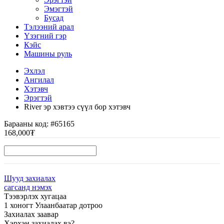
Эмэгтэй
Бусад
Тэлээний арал
Үзэгний гэр
Кэйс
Машины руль
Эхлэл
Ангилал
Хэтэвч
Эрэгтэй
River эр хэвтээ сүүл бор хэтэвч
Барааны код:
#65165
168,000₮
Шууд захиалах
сагсанд нэмэх
Тээвэрлэх хугацаа
1 хоногт Улаанбаатар дотроо
Захиалах заавар
Хэрхэн захиалах вэ?