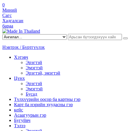
0
Миний
Сагс
Хадгалсан
бараа
Нэвтрэх / Бүртгүүлэх
Хэтэвч
Эрэгтэй
Эмэгтэй
Эрэгтэй, эмэгтэй
Цүнх
Эрэгтэй
Эмэгтэй
Бусад
Түлхүүрийн оосор ба картны гэр
Карт ба нэрийн хуудасны гэр
кейс
Асаагуурын гэр
Бугуйвч
Тэлээ
Эрэгтэй