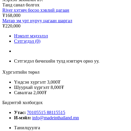
Танд санал болгох
River хэтэвч босоо хэвлий цагаан
₮168,000
Матар эм урт нуруу цагаан шаргал
₮220,000
Нэмэлт мэдээлэл
Сэтгэгдэл (0)
Сэтгэгдэл бичихийн тулд нэвтэрч орно уу.
Хүргэлтийн төрөл
Үндсэн хүргэлт
3,000₮
Шуурхай хүргэлт
8,000₮
Савалгаа
2,000₮
Бидэнтэй холбогдох
Утас:
70105515 88115515
И-мэйл:
info@madeinthailand.mn
Танилцуулга