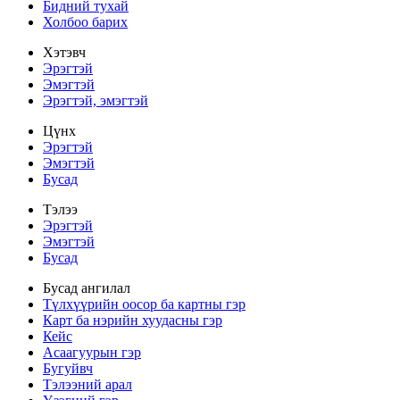
Бидний тухай
Холбоо барих
Хэтэвч
Эрэгтэй
Эмэгтэй
Эрэгтэй, эмэгтэй
Цүнх
Эрэгтэй
Эмэгтэй
Бусад
Тэлээ
Эрэгтэй
Эмэгтэй
Бусад
Бусад ангилал
Түлхүүрийн оосор ба картны гэр
Карт ба нэрийн хуудасны гэр
Кейс
Асаагуурын гэр
Бугуйвч
Тэлээний арал