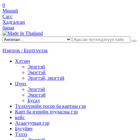
0
Миний
Сагс
Хадгалсан
бараа
Нэвтрэх / Бүртгүүлэх
Хэтэвч
Эрэгтэй
Эмэгтэй
Эрэгтэй, эмэгтэй
Цүнх
Эрэгтэй
Эмэгтэй
Бусад
Түлхүүрийн оосор ба картны гэр
Карт ба нэрийн хуудасны гэр
кейс
Асаагуурын гэр
Бугуйвч
Тэлээ
Эрэгтэй