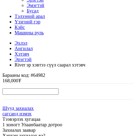
Эмэгтэй
Бусад
Тэлээний арал
Үзэгний гэр
Кэйс
Машины руль
Эхлэл
Ангилал
Хэтэвч
Эрэгтэй
River эр хэвтээ сүүл саарал хэтэвч
Барааны код:
#64982
168,000₮
Шууд захиалах
сагсанд нэмэх
Тээвэрлэх хугацаа
1 хоногт Улаанбаатар дотроо
Захиалах заавар
Хэрхэн захиалах вэ?