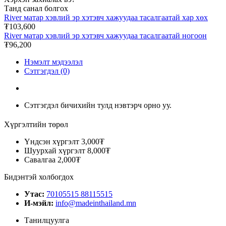
Танд санал болгох
River матар хэвлий эр хэтэвч хажуудаа тасалгаатай хар хөх
₮103,600
River матар хэвлий эр хэтэвч хажуудаа тасалгаатай ногоон
₮96,200
Нэмэлт мэдээлэл
Сэтгэгдэл (0)
Сэтгэгдэл бичихийн тулд нэвтэрч орно уу.
Хүргэлтийн төрөл
Үндсэн хүргэлт
3,000₮
Шуурхай хүргэлт
8,000₮
Савалгаа
2,000₮
Бидэнтэй холбогдох
Утас:
70105515 88115515
И-мэйл:
info@madeinthailand.mn
Танилцуулга