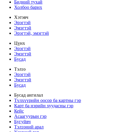
Бидний тухай
Холбоо барих
Хэтэвч
Эрэгтэй
Эмэгтэй
Эрэгтэй, эмэгтэй
Цүнх
Эрэгтэй
Эмэгтэй
Бусад
Тэлээ
Эрэгтэй
Эмэгтэй
Бусад
Бусад ангилал
Түлхүүрийн оосор ба картны гэр
Карт ба нэрийн хуудасны гэр
Кейс
Асаагуурын гэр
Бугуйвч
Тэлээний арал