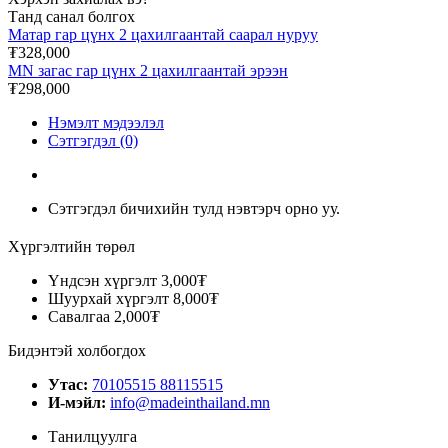
Танд санал болгох
Матар гар цүнх 2 цахилгаантай саарал нуруу
₮328,000
MN загас гар цүнх 2 цахилгаантай эрээн
₮298,000
Нэмэлт мэдээлэл
Сэтгэгдэл (0)
Сэтгэгдэл бичихийн тулд нэвтэрч орно уу.
Хүргэлтийн төрөл
Үндсэн хүргэлт
3,000₮
Шуурхай хүргэлт
8,000₮
Савалгаа
2,000₮
Бидэнтэй холбогдох
Утас:
70105515 88115515
И-мэйл:
info@madeinthailand.mn
Танилцуулга