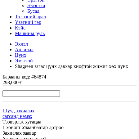
Эмэгтэй
Бусад
Тэлээний арал
Үзэгний гэр
Кэйс
Машины руль
Эхлэл
Ангилал
Цүнх
Эмэгтэй
Shagreen загас цүнх давхар кнофтой жижиг хөх цүнх
Барааны код:
#64874
298,000₮
Шууд захиалах
сагсанд нэмэх
Тээвэрлэх хугацаа
1 хоногт Улаанбаатар дотроо
Захиалах заавар
Хэрхэн захиалах вэ?