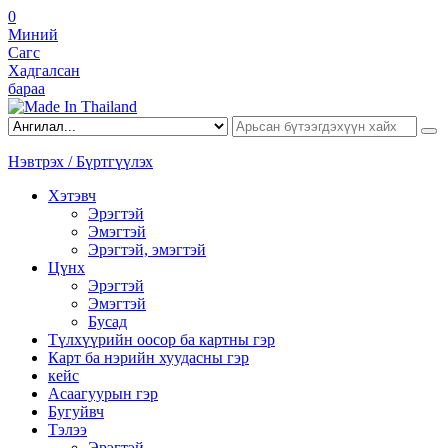
0
Миний
Сагс
Хадгалсан
бараа
Нэвтрэх / Бүртгүүлэх
Хэтэвч
Эрэгтэй
Эмэгтэй
Эрэгтэй, эмэгтэй
Цүнх
Эрэгтэй
Эмэгтэй
Бусад
Түлхүүрийн оосор ба картны гэр
Карт ба нэрийн хуудасны гэр
кейс
Асаагуурын гэр
Бугуйвч
Тэлээ
Эрэгтэй