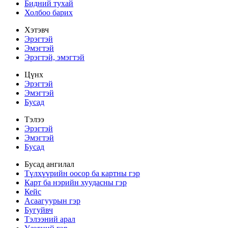
Бидний тухай
Холбоо барих
Хэтэвч
Эрэгтэй
Эмэгтэй
Эрэгтэй, эмэгтэй
Цүнх
Эрэгтэй
Эмэгтэй
Бусад
Тэлээ
Эрэгтэй
Эмэгтэй
Бусад
Бусад ангилал
Түлхүүрийн оосор ба картны гэр
Карт ба нэрийн хуудасны гэр
Кейс
Асаагуурын гэр
Бугуйвч
Тэлээний арал