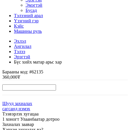
Эмэгтэй
Бусад
Тэлээний арал
Үзэгний гэр
Кэйс
Машины руль
Эхлэл
Ангилал
Тэлээ
Эрэгтэй
Бүс хийх матар арьс хар
Барааны код:
#62135
360,000₮
Шууд захиалах
сагсанд нэмэх
Тээвэрлэх хугацаа
1 хоногт Улаанбаатар дотроо
Захиалах заавар
Хэрхэн захиалах вэ?