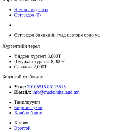
Нэмэлт мэдээлэл
Сэтгэгдэл (0)
Сэтгэгдэл бичихийн тулд нэвтэрч орно уу.
Хүргэлтийн төрөл
Үндсэн хүргэлт
3,000₮
Шуурхай хүргэлт
8,000₮
Савалгаа
2,000₮
Бидэнтэй холбогдох
Утас:
70105515 88115515
И-мэйл:
info@madeinthailand.mn
Танилцуулга
Бидний тухай
Холбоо барих
Хэтэвч
Эрэгтэй