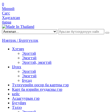
0
Миний
Сагс
Хадгалсан
бараа
Нэвтрэх / Бүртгүүлэх
Хэтэвч
Эрэгтэй
Эмэгтэй
Эрэгтэй, эмэгтэй
Цүнх
Эрэгтэй
Эмэгтэй
Бусад
Түлхүүрийн оосор ба картны гэр
Карт ба нэрийн хуудасны гэр
кейс
Асаагуурын гэр
Бугуйвч
Тэлээ
Эрэгтэй