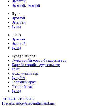
Эмэгтэй
Эрэгтэй, эмэгтэй
Цүнх
Эрэгтэй
Эмэгтэй
Бусад
Тэлээ
Эрэгтэй
Эмэгтэй
Бусад
Бусад ангилал
Түлхүүрийн оосор ба картны гэр
Карт ба нэрийн хуудасны гэр
Кейс
Асаагуурын гэр
Бугуйвч
Тэлээний арал
Үзэгний гэр
Бусад
70105515 88115515
И-мэйл: info@madeinthailand.mn