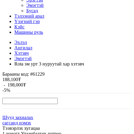
Эмэгтэй
Бусад
Тэлээний арал
Үзэгний гэр
Кэйс
Машины руль
Эхлэл
Ангилал
Хэтэвч
Эмэгтэй
Rota эм урт 3 нуруутай хар хэтэвч
Барааны код:
#61229
188,100₮
-
198,000₮
-5%
Шууд захиалах
сагсанд нэмэх
Тээвэрлэх хугацаа
1 хоногт Улаанбаатар дотроо