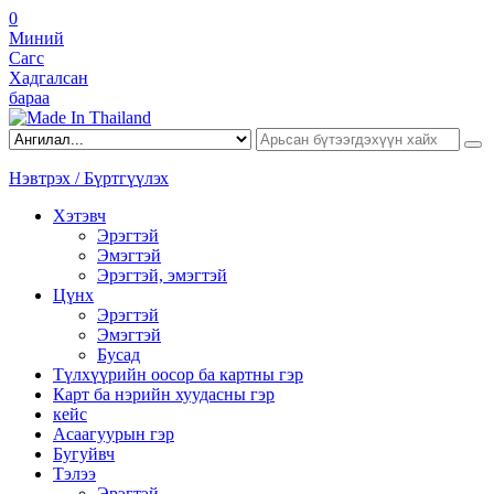
0
Миний
Сагс
Хадгалсан
бараа
Нэвтрэх / Бүртгүүлэх
Хэтэвч
Эрэгтэй
Эмэгтэй
Эрэгтэй, эмэгтэй
Цүнх
Эрэгтэй
Эмэгтэй
Бусад
Түлхүүрийн оосор ба картны гэр
Карт ба нэрийн хуудасны гэр
кейс
Асаагуурын гэр
Бугуйвч
Тэлээ
Эрэгтэй