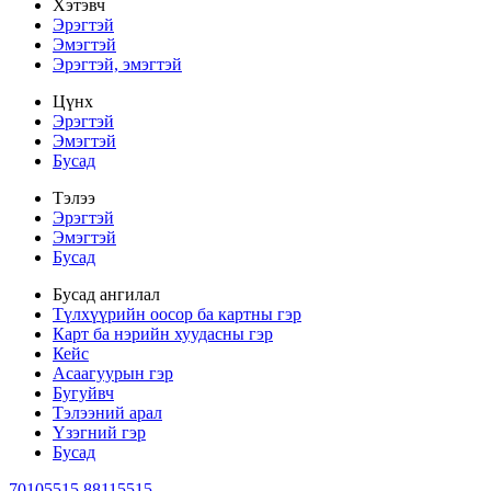
Хэтэвч
Эрэгтэй
Эмэгтэй
Эрэгтэй, эмэгтэй
Цүнх
Эрэгтэй
Эмэгтэй
Бусад
Тэлээ
Эрэгтэй
Эмэгтэй
Бусад
Бусад ангилал
Түлхүүрийн оосор ба картны гэр
Карт ба нэрийн хуудасны гэр
Кейс
Асаагуурын гэр
Бугуйвч
Тэлээний арал
Үзэгний гэр
Бусад
70105515 88115515