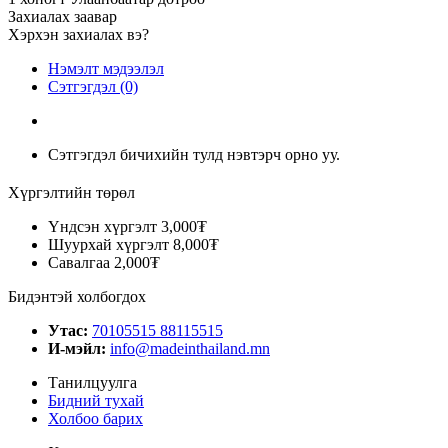
Захиалах заавар
Хэрхэн захиалах вэ?
Нэмэлт мэдээлэл
Сэтгэгдэл (0)
Сэтгэгдэл бичихийн тулд нэвтэрч орно уу.
Хүргэлтийн төрөл
Үндсэн хүргэлт
3,000₮
Шуурхай хүргэлт
8,000₮
Савалгаа
2,000₮
Бидэнтэй холбогдох
Утас:
70105515 88115515
И-мэйл:
info@madeinthailand.mn
Танилцуулга
Бидний тухай
Холбоо барих