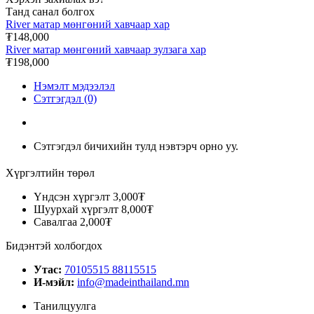
Танд санал болгох
River матар мөнгөний хавчаар хар
₮148,000
River матар мөнгөний хавчаар зулзага хар
₮198,000
Нэмэлт мэдээлэл
Сэтгэгдэл (0)
Сэтгэгдэл бичихийн тулд нэвтэрч орно уу.
Хүргэлтийн төрөл
Үндсэн хүргэлт
3,000₮
Шуурхай хүргэлт
8,000₮
Савалгаа
2,000₮
Бидэнтэй холбогдох
Утас:
70105515 88115515
И-мэйл:
info@madeinthailand.mn
Танилцуулга