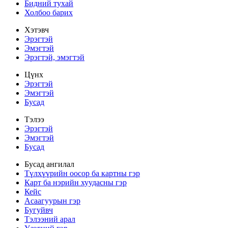
Бидний тухай
Холбоо барих
Хэтэвч
Эрэгтэй
Эмэгтэй
Эрэгтэй, эмэгтэй
Цүнх
Эрэгтэй
Эмэгтэй
Бусад
Тэлээ
Эрэгтэй
Эмэгтэй
Бусад
Бусад ангилал
Түлхүүрийн оосор ба картны гэр
Карт ба нэрийн хуудасны гэр
Кейс
Асаагуурын гэр
Бугуйвч
Тэлээний арал