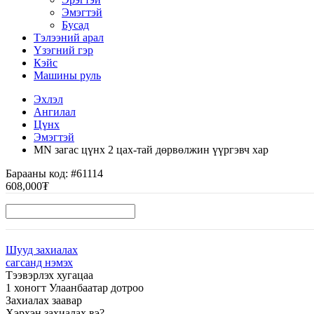
Эмэгтэй
Бусад
Тэлээний арал
Үзэгний гэр
Кэйс
Машины руль
Эхлэл
Ангилал
Цүнх
Эмэгтэй
MN загас цүнх 2 цах-тай дөрвөлжин үүргэвч хар
Барааны код:
#61114
608,000₮
Шууд захиалах
сагсанд нэмэх
Тээвэрлэх хугацаа
1 хоногт Улаанбаатар дотроо
Захиалах заавар
Хэрхэн захиалах вэ?