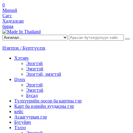
0
Миний
Сагс
Хадгалсан
бараа
Нэвтрэх / Бүртгүүлэх
Хэтэвч
Эрэгтэй
Эмэгтэй
Эрэгтэй, эмэгтэй
Цүнх
Эрэгтэй
Эмэгтэй
Бусад
Түлхүүрийн оосор ба картны гэр
Карт ба нэрийн хуудасны гэр
кейс
Асаагуурын гэр
Бугуйвч
Тэлээ
Эрэгтэй